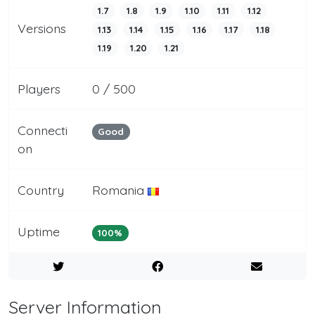
1.7
1.8
1.9
1.10
1.11
1.12
Versions
1.13
1.14
1.15
1.16
1.17
1.18
1.19
1.20
1.21
Players
0 / 500
Connecti
Good
on
Country
Romania
Uptime
100%
Server Information