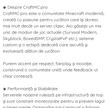
◈ Despre CraftMC.pro
CraftMC.pro este o comunitate Minecraft modernă,
creată cu pasiune pentru jucători care își doresc
mai mult decât un server clasic. Aici găsești un mix
unic de moduri de joc actuale (Survival Modern,
Skyblock, BoxedSMP, CrystalPvP etc.), sisteme
custom și o echipă dedicată care ascultă și
evoluează alături de jucători.
Punem accent pe respect, fairplay și inovație,
construind o comunitate unită unde feedback-ul
chiar contează.
◈ Performanță și Stabilitate
Serverele noastre rulează pe infrastructură de top
și sunt constant monitorizate pentru a preveni lagul
și întreruperile. Optimizăm totul manual și folosim