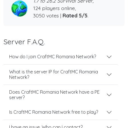
1.7 to 26.2 Survival Server,
124 players online,
3050 votes |
Rated 5/5
.
Server F.A.Q.
How do I join CraftMC Romania Network?
What is the server IP for CraftMC Romania
Network?
Does CraftMC Romania Network have a PE
server?
Is CraftMC Romania Network free to play?
I have an issue. Who can I contact?