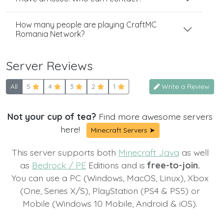
How many people are playing CraftMC
Romania Network?
Server Reviews
All
5
4
3
2
1
Write a Review
Not your cup of tea?
Find more awesome servers
here!
Minecraft Servers ➤
This server supports both
Minecraft Java
as well
as
Bedrock / PE
Editions and is
free-to-join.
You can use a PC (Windows, MacOS, Linux), Xbox
(One, Series X/S), PlayStation (PS4 & PS5) or
Mobile (Windows 10 Mobile, Android & iOS).