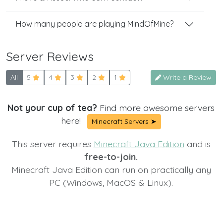
How many people are playing MindOfMine?
Server Reviews
All
5
4
3
2
1
Write a Review
Not your cup of tea?
Find more awesome servers
here!
Minecraft Servers ➤
This server requires
Minecraft Java Edition
and is
free-to-join.
Minecraft Java Edition can run on practically any
PC (Windows, MacOS & Linux).