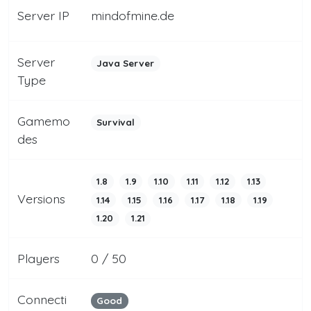
Server IP
mindofmine.de
Server
Java Server
Type
Gamemo
Survival
des
1.8
1.9
1.10
1.11
1.12
1.13
Versions
1.14
1.15
1.16
1.17
1.18
1.19
1.20
1.21
Players
0 / 50
Connecti
Good