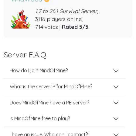
1.7 to 26.1 Survival Server,
3116 players online,
714 votes |
Rated 5/5
.
Server F.A.Q.
How do I join MindOfMine?
What is the server IP for MindOfMine?
Does MindOfMine have a PE server?
Is MindOfMine free to play?
I have an issue. Who can I contact?