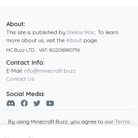
About:
This site is published by
Stelios Mac
. To learn
more about us, visit the
About
page.
MC Buzz LTD.
· VAT:
BG208880796
Contact Info:
E-Mail:
info@minecraft.buzz
Contact Us
Social Media:
By using Minecraft.Buzz, you agree to our
Terms
of Service
,
Privacy Policy
and
Cookie Policy
.