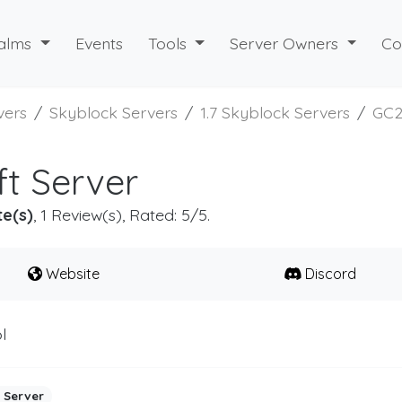
alms
Events
Tools
Server Owners
Co
vers
Skyblock Servers
1.7 Skyblock Servers
GC
t Server
te(s)
, 1 Review(s), Rated: 5/5.
Website
Discord
l
 Server