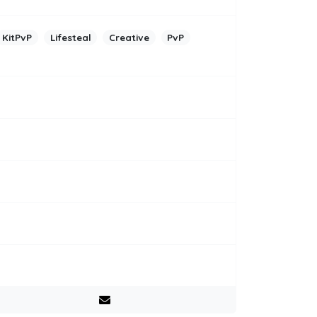
KitPvP
Lifesteal
Creative
PvP