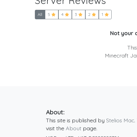
Server Reviews
All
5
4
3
2
1
Not your 
Thi
Minecraft Ja
About:
This site is published by
Stelios Mac
.
visit the
About
page.