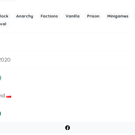
lock
Anarchy
Factions
Vanilla
Prison
Minigames
ival
 2020
nd