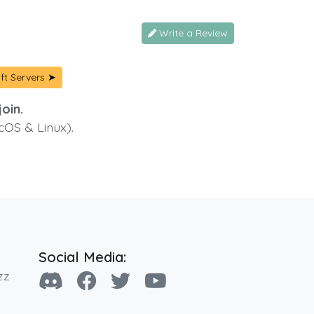
Write a Review
ft Servers ➤
oin.
cOS & Linux).
Social Media:
zz