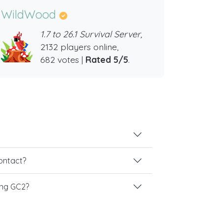
WildWood
1.7 to 26.1 Survival Server,
2132 players online,
682 votes |
Rated 5/5
.
contact?
ing GC2?