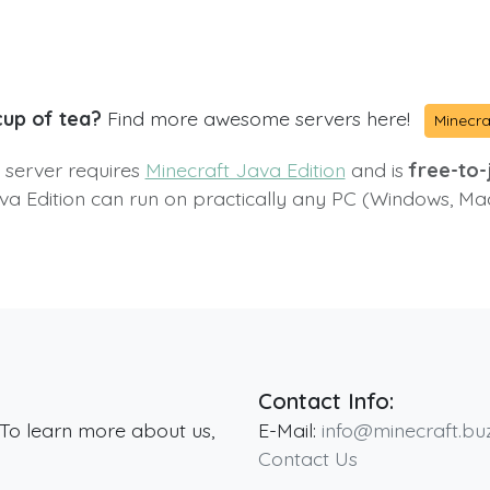
cup of tea?
Find more awesome servers here!
Minecra
s server requires
Minecraft Java Edition
and is
free-to-j
va Edition can run on practically any PC (Windows, Ma
Contact Info:
 To learn more about us,
E-Mail:
info@minecraft.bu
Contact Us