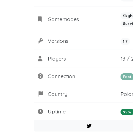
Skyb
Gamemodes
Surv
Versions
1.7
Players
13 /
Connection
Fast
Country
Pola
Uptime
99%