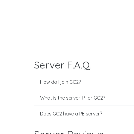
Server F.A.Q.
How do I join GC2?
What is the server IP for GC2?
Does GC2 have a PE server?