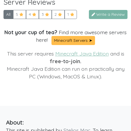
Server Reviews
All
5
4
3
2
1
Write a Review
Not your cup of tea?
Find more awesome servers
here!
Minecraft Servers ➤
This server requires
Minecraft Java Edition
and is
free-to-join.
Minecraft Java Edition can run on practically any
PC (Windows, MacOS & Linux).
About:
This site is published by
Stelios Mac
. To learn