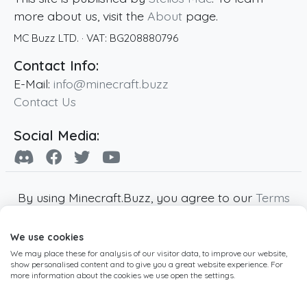
more about us, visit the
About
page.
MC Buzz LTD.
· VAT:
BG208880796
Contact Info:
E-Mail:
info@minecraft.buzz
Contact Us
Social Media:
By using Minecraft.Buzz, you agree to our
Terms
of Service
,
Privacy Policy
and
Cookie Policy
.
We use cookies
Minecraft and all associated Minecraft images
We may place these for analysis of our visitor data, to improve our website,
are copyright of Mojang AB. Minecraft.Buzz is
show personalised content and to give you a great website experience. For
not affiliated with Minecraft or Mojang AB.
more information about the cookies we use open the settings.
Copyright ©
2019
-2026
Minecraft.Buzz
,