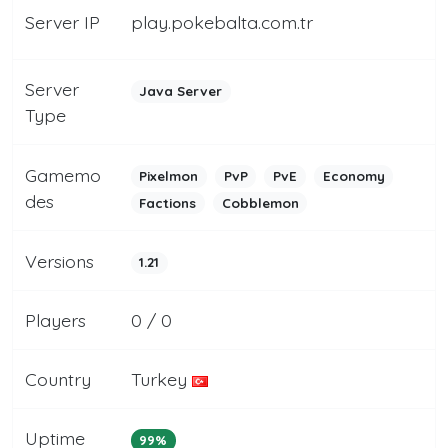
Server IP
play.pokebalta.com.tr
Server
Java Server
Type
Gamemo
Pixelmon
PvP
PvE
Economy
des
Factions
Cobblemon
Versions
1.21
Players
0 / 0
Country
Turkey
Uptime
99%