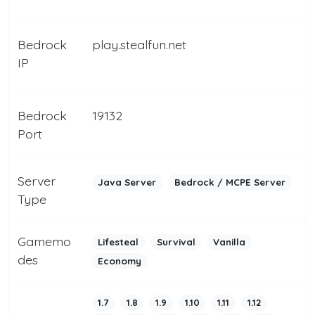
Bedrock
play.stealfun.net
IP
Bedrock
19132
Port
Server
Java Server
Bedrock / MCPE Server
Type
Gamemo
Lifesteal
Survival
Vanilla
des
Economy
1.7
1.8
1.9
1.10
1.11
1.12