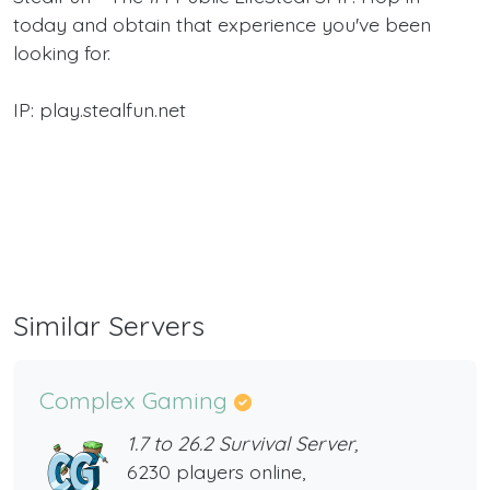
today and obtain that experience you've been
looking for.
IP: play.stealfun.net
‎ ‎ ‎ ‎ ‎ ‎ ‎ ‎ ‎ ‎ ‎ ‎ ‎ ‎ ‎ ‎ ‎ ‎ ‎ ‎ ‎ ‎ ‎ ‎ ‎ ‎ ‎ ‎ ‎ ‎ ‎ ‎ ‎ ‎ ‎ ‎ ‎ ‎ ‎ ‎ ‎ ‎ ‎ ‎ ‎ ‎ ‎ ‎ ‎ ‎ ‎ ‎ ‎ ‎ ‎ ‎ ‎ ‎ ‎ ‎ ‎ ‎ ‎ ‎ ‎ ‎ ‎ ‎ ‎ ‎ ‎ ‎ ‎ ‎ ‎ ‎ ‎ ‎ ‎ ‎ ‎ ‎ ‎ ‎ ‎
‎ ‎ ‎ ‎ ‎ ‎ ‎ ‎ ‎ ‎ ‎ ‎ ‎ ‎ ‎ ‎ ‎ ‎ ‎ ‎ ‎ ‎ ‎ ‎ ‎ ‎ ‎ ‎ ‎ ‎ ‎ ‎ ‎ ‎ ‎ ‎ ‎ ‎ ‎ ‎ ‎ ‎ ‎ ‎ ‎ ‎ ‎ ‎ ‎ ‎ ‎ ‎ ‎ ‎ ‎ ‎ ‎ ‎ ‎ ‎ ‎ ‎ ‎ ‎ ‎ ‎ ‎ ‎ ‎ ‎ ‎ ‎ ‎ ‎ ‎ ‎ ‎ ‎ ‎ ‎ ‎ ‎ ‎ ‎ ‎
‎ ‎ ‎ ‎ ‎ ‎ ‎ ‎ ‎ ‎ ‎ ‎ ‎ ‎ ‎ ‎ ‎ ‎ ‎ ‎ ‎ ‎ ‎ ‎ ‎ ‎ ‎ ‎ ‎ ‎ ‎ ‎ ‎ ‎ ‎ ‎ ‎ ‎ ‎ ‎ ‎ ‎ ‎ ‎ ‎ ‎ ‎ ‎ ‎ ‎ ‎ ‎ ‎ ‎ ‎ ‎ ‎ ‎ ‎ ‎ ‎ ‎ ‎ ‎ ‎ ‎ ‎ ‎ ‎ ‎ ‎ ‎ ‎ ‎ ‎ ‎ ‎ ‎ ‎ ‎ ‎ ‎ ‎ ‎ ‎
‎ ‎ ‎ ‎ ‎ ‎ ‎ ‎ ‎ ‎ ‎ ‎ ‎ ‎ ‎ ‎ ‎ ‎ ‎ ‎ ‎ ‎ ‎ ‎ ‎ ‎ ‎ ‎ ‎ ‎ ‎ ‎ ‎ ‎ ‎ ‎ ‎ ‎ ‎ ‎ ‎ ‎ ‎ ‎ ‎ ‎ ‎ ‎ ‎ ‎ ‎ ‎ ‎ ‎ ‎ ‎ ‎ ‎ ‎ ‎ ‎ ‎ ‎ ‎ ‎ ‎ ‎ ‎ ‎ ‎ ‎ ‎ ‎ ‎ ‎ ‎ ‎ ‎ ‎ ‎ ‎ ‎ ‎ ‎ ‎
‎ ‎ ‎ ‎ ‎ ‎ ‎ ‎ ‎ ‎ ‎ ‎ ‎ ‎ ‎ ‎ ‎ ‎ ‎ ‎ ‎ ‎ ‎ ‎ ‎ ‎
Similar Servers
Complex Gaming
1.7 to 26.2 Survival Server,
6230 players online,