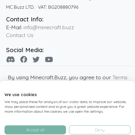
MC Buzz LTD.
· VAT:
BG208880796
Contact Info:
E-Mail:
info@minecraft.buzz
Contact Us
Social Media:
By using Minecraft.Buzz, you agree to our
Terms
of Service
,
Privacy Policy
and
Cookie Policy
.
We use cookies
Minecraft and all associated Minecraft images
We may place these for analysis of our visitor data, to improve our website,
are copyright of Mojang AB. Minecraft.Buzz is
show personalised content and to give you a great website experience. For
not affiliated with Minecraft or Mojang AB.
more information about the cookies we use open the settings.
Copyright ©
2019
-2026
Minecraft.Buzz
,
operated by MC Buzz LTD. - All rights reserved.
Accept all
Deny