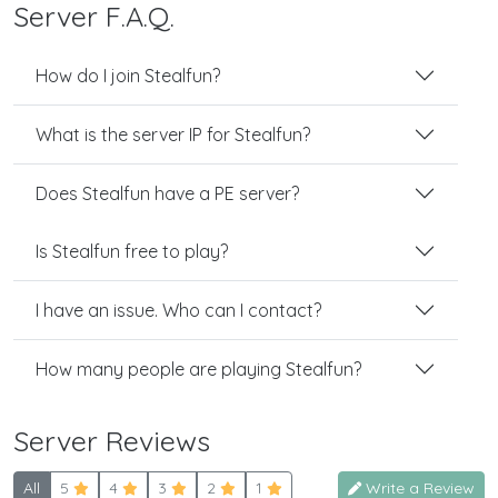
Server F.A.Q.
How do I join Stealfun?
What is the server IP for Stealfun?
Does Stealfun have a PE server?
Is Stealfun free to play?
I have an issue. Who can I contact?
How many people are playing Stealfun?
Server Reviews
All
5
4
3
2
1
Write a Review