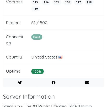
Versions
1.13
1.14
1.15
1.16
1.17
1.18
1.19
Players
61 / 500
Connecti
Fast
on
Country
United States
Uptime
100%
Server Information
StealFun - The #1 Public LifeSteal SMP. Hop in